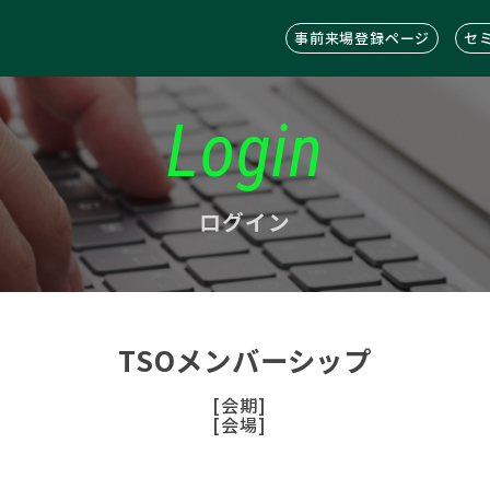
事前来場登録ページ
セ
Login
ログイン
TSOメンバーシップ
[会期]
[会場]