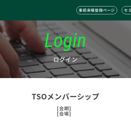
事前来場登録ページ
セ
Login
ログイン
TSOメンバーシップ
[会期]
[会場]