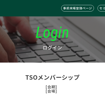
事前来場登録ページ
セ
Login
ログイン
TSOメンバーシップ
[会期]
[会場]