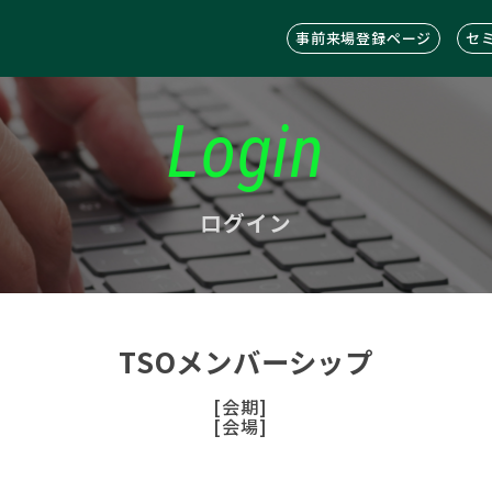
事前来場登録ページ
セ
Login
ログイン
TSOメンバーシップ
[会期]
[会場]