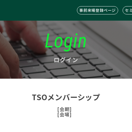
事前来場登録ページ
セ
Login
ログイン
TSOメンバーシップ
[会期]
[会場]