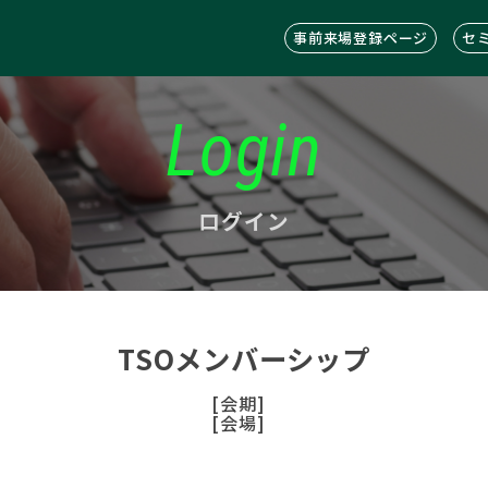
事前来場登録ページ
セ
Login
ログイン
TSOメンバーシップ
[会期]
[会場]