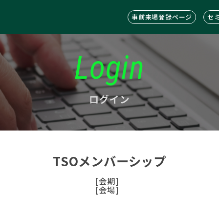
事前来場登録ページ
セ
Login
ログイン
TSOメンバーシップ
[会期]
[会場]