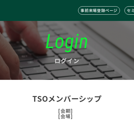
事前来場登録ページ
セ
Login
ログイン
TSOメンバーシップ
[会期]
[会場]