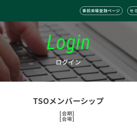
事前来場登録ページ
セ
Login
ログイン
TSOメンバーシップ
[会期]
[会場]