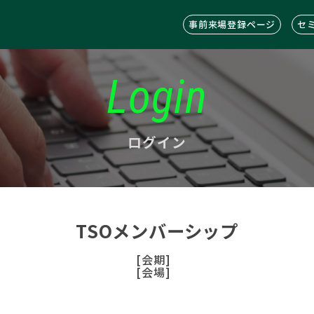
事前来場登録ページ
セ
Login
ログイン
TSOメンバーシップ
[会期]
[会場]