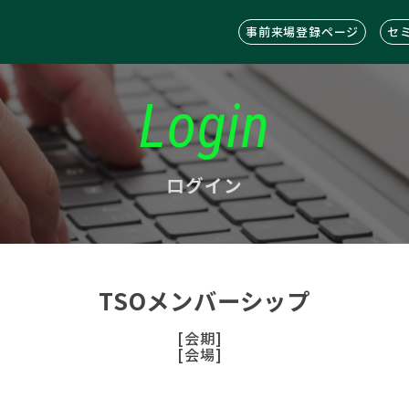
事前来場登録ページ
セ
Login
ログイン
TSOメンバーシップ
[会期]
[会場]