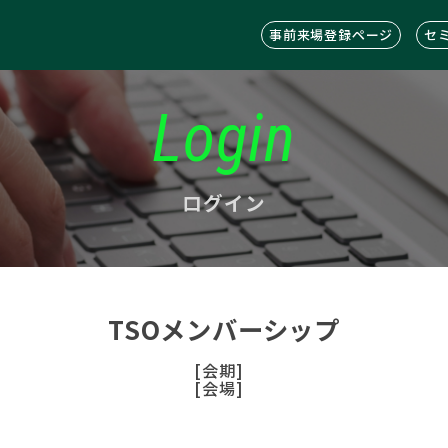
事前来場登録ページ
セ
Login
ログイン
TSOメンバーシップ
[会期]
[会場]