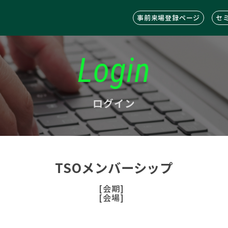
事前来場登録ページ
セ
Login
ログイン
TSOメンバーシップ
[会期]
[会場]