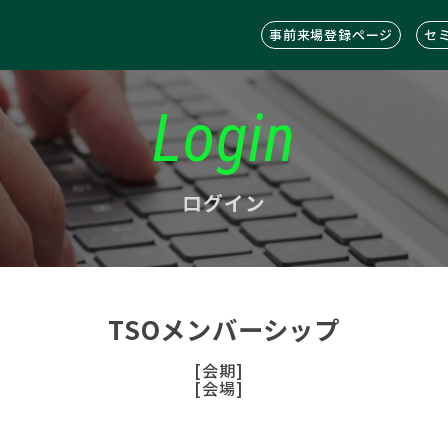
事前来場登録ページ
セ
Login
ログイン
TSOメンバーシップ
[会期]
[会場]