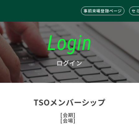
事前来場登録ページ
セ
Login
ログイン
TSOメンバーシップ
[会期]
[会場]