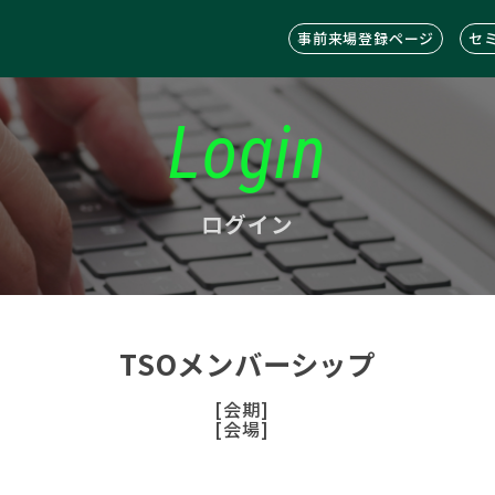
事前来場登録ページ
セ
Login
ログイン
TSOメンバーシップ
[会期]
[会場]