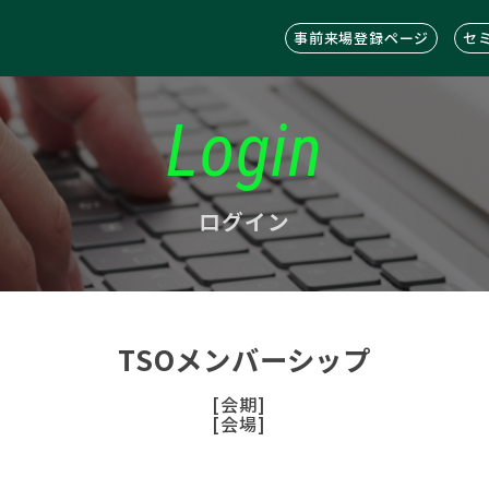
事前来場登録ページ
セ
Login
ログイン
TSOメンバーシップ
[会期]
[会場]