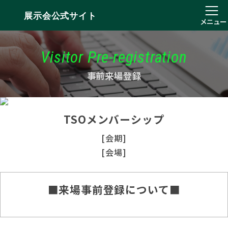
展示会公式サイト
メニュー
Visitor Pre-registration
事前来場登録
TSOメンバーシップ
[会期]
[会場]
■来場事前登録について■