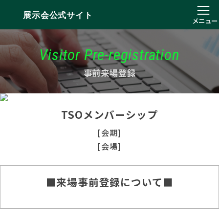
展示会公式サイト
メニュー
Visitor Pre-registration
事前来場登録
TSOメンバーシップ
[会期]
[会場]
■来場事前登録について■