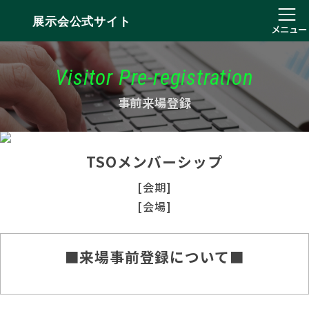
展示会公式サイト
メニュー
Visitor Pre-registration
事前来場登録
TSOメンバーシップ
[会期]
[会場]
■来場事前登録について■