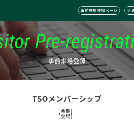
事前来場登録ページ
セ
sitor Pre-registrat
事前来場登録
TSOメンバーシップ
[会期]
[会場]