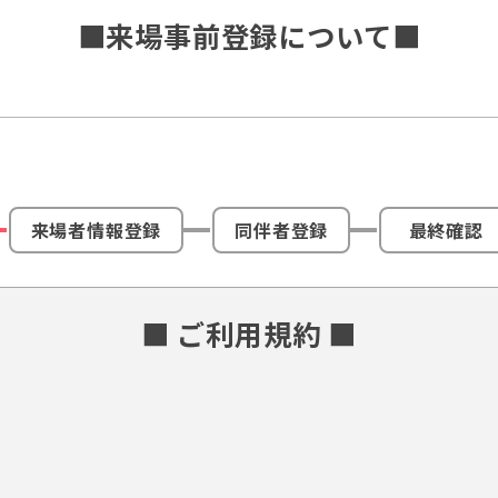
■来場事前登録について■
来場者情報登録
同伴者登録
最終確認
■ ご利用規約 ■