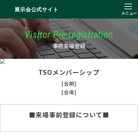
展示会公式サイト
メニュー
Visitor Pre-registration
事前来場登録
TSOメンバーシップ
[会期]
[会場]
■来場事前登録について■