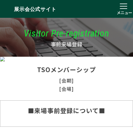
展示会公式サイト
メニュー
Visitor Pre-registration
事前来場登録
TSOメンバーシップ
[会期]
[会場]
■来場事前登録について■