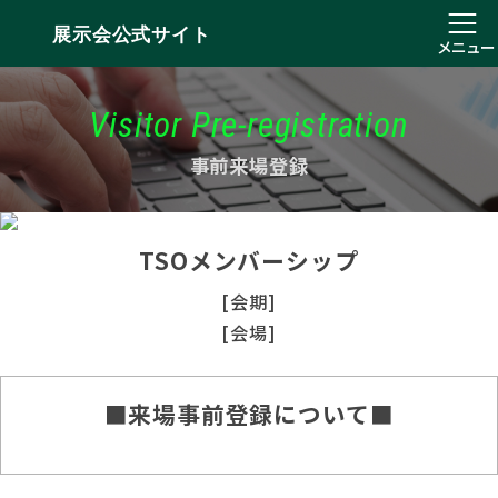
展示会公式サイト
メニュー
Visitor Pre-registration
事前来場登録
TSOメンバーシップ
[会期]
[会場]
■来場事前登録について■