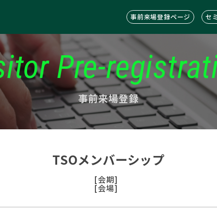
事前来場登録ページ
セ
sitor Pre-registrat
事前来場登録
TSOメンバーシップ
[会期]
[会場]