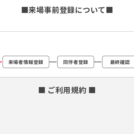
■来場事前登録について■
来場者情報登録
同伴者登録
最終確認
■ ご利用規約 ■