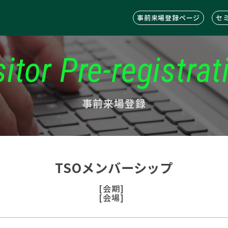
事前来場登録ページ
セ
sitor Pre-registrat
事前来場登録
TSOメンバーシップ
[会期]
[会場]