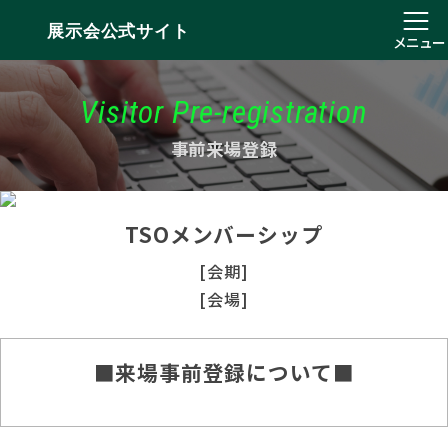
展示会公式サイト
メニュー
Visitor Pre-registration
事前来場登録
TSOメンバーシップ
[会期]
[会場]
■来場事前登録について■