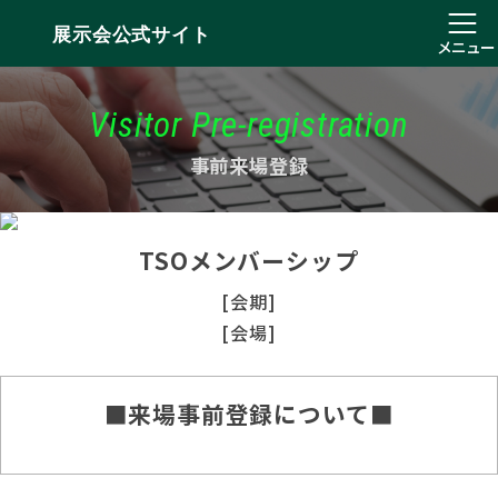
展示会公式サイト
メニュー
Visitor Pre-registration
事前来場登録
TSOメンバーシップ
[会期]
[会場]
■来場事前登録について■