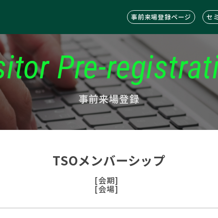
事前来場登録ページ
セ
sitor Pre-registrat
事前来場登録
TSOメンバーシップ
[会期]
[会場]