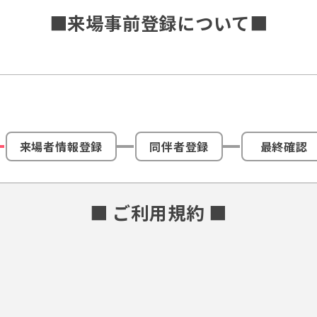
■来場事前登録について■
来場者情報登録
同伴者登録
最終確認
■ ご利用規約 ■