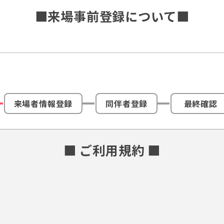
■来場事前登録について■
来場者情報登録
同伴者登録
最終確認
■ ご利用規約 ■