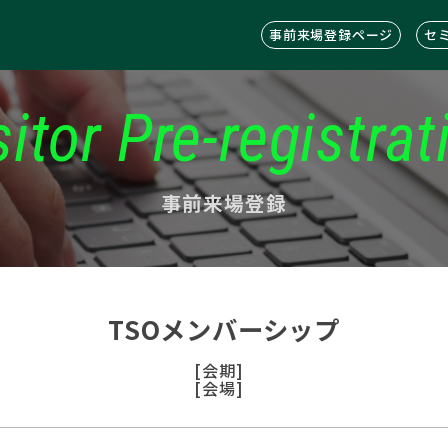
事前来場登録ページ
セ
sitor Pre-registrat
事前来場登録
TSOメンバーシップ
[会期]
[会場]