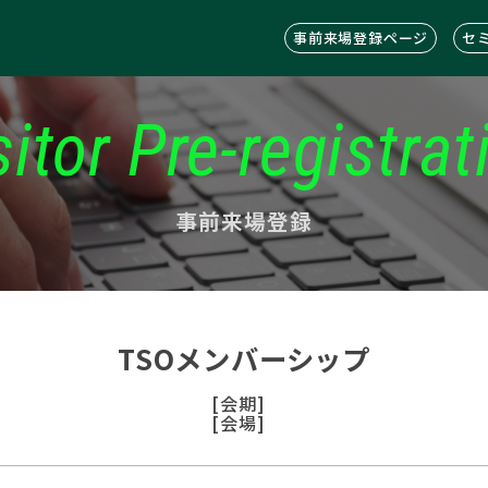
事前来場登録ページ
セ
sitor Pre-registrat
事前来場登録
TSOメンバーシップ
[会期]
[会場]