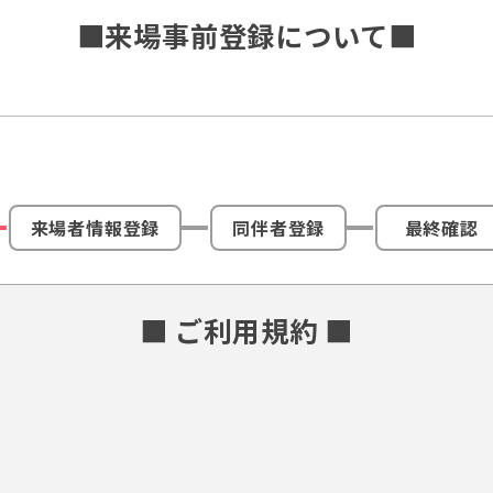
■来場事前登録について■
来場者情報登録
同伴者登録
最終確認
■ ご利用規約 ■