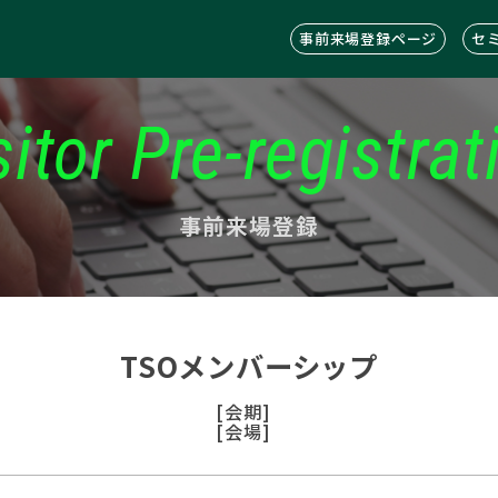
事前来場登録ページ
セ
sitor Pre-registrat
事前来場登録
TSOメンバーシップ
[会期]
[会場]