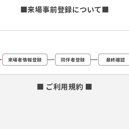
■来場事前登録について■
来場者情報登録
同伴者登録
最終確認
■ ご利用規約 ■