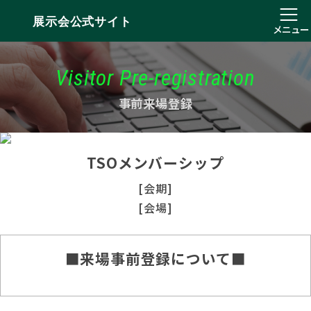
展示会公式サイト
メニュー
Visitor Pre-registration
事前来場登録
TSOメンバーシップ
[会期]
[会場]
■来場事前登録について■