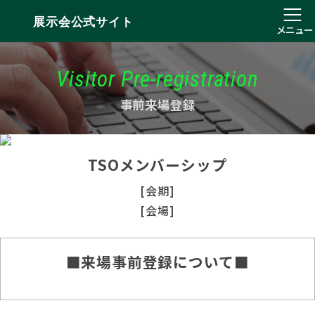
展示会公式サイト
メニュー
Visitor Pre-registration
事前来場登録
TSOメンバーシップ
[会期]
[会場]
■来場事前登録について■