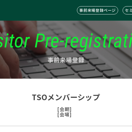
事前来場登録ページ
セ
sitor Pre-registrat
事前来場登録
TSOメンバーシップ
[会期]
[会場]