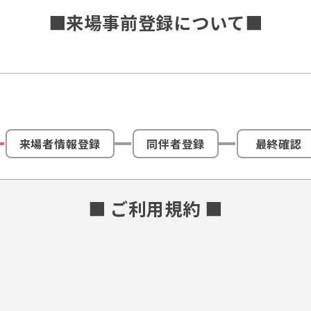
■来場事前登録について■
来場者情報登録
同伴者登録
最終確認
■ ご利用規約 ■