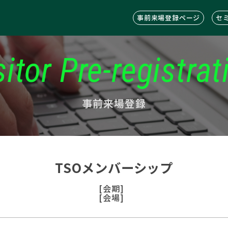
事前来場登録ページ
セ
sitor Pre-registrat
事前来場登録
TSOメンバーシップ
[会期]
[会場]