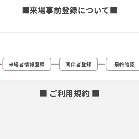
■来場事前登録について■
来場者情報登録
同伴者登録
最終確認
■ ご利用規約 ■