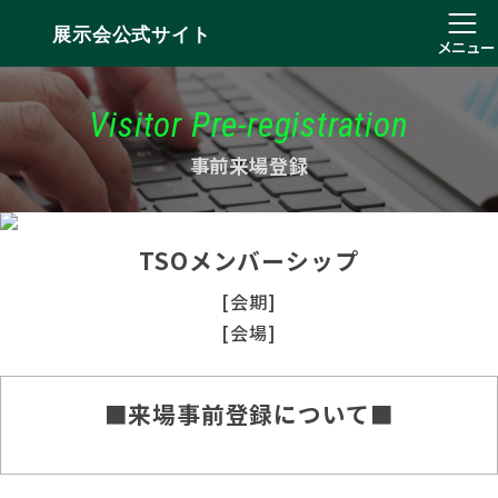
展示会公式サイト
メニュー
Visitor Pre-registration
事前来場登録
TSOメンバーシップ
[会期]
[会場]
■来場事前登録について■