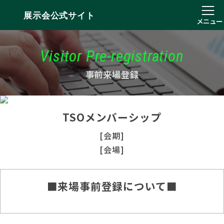
展示会公式サイト
メニュー
Visitor Pre-registration
事前来場登録
TSOメンバーシップ
[会期]
[会場]
■来場事前登録について■