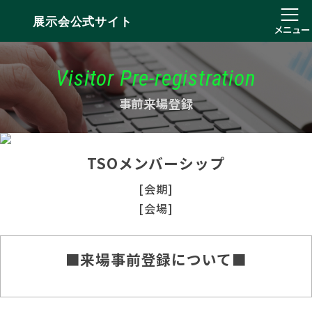
展示会公式サイト
メニュー
Visitor Pre-registration
事前来場登録
TSOメンバーシップ
[会期]
[会場]
■来場事前登録について■