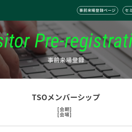
事前来場登録ページ
セ
sitor Pre-registrat
事前来場登録
TSOメンバーシップ
[会期]
[会場]