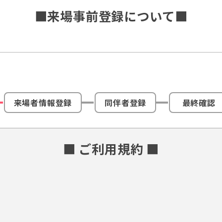
■来場事前登録について■
来場者情報登録
同伴者登録
最終確認
■ ご利用規約 ■