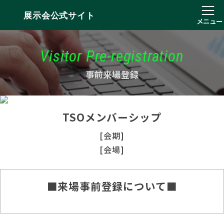
展示会公式サイト
メニュー
Visitor Pre-registration
事前来場登録
TSOメンバーシップ
[会期]
[会場]
■来場事前登録について■