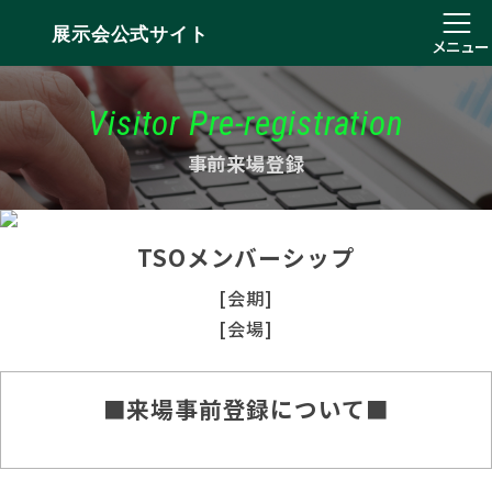
展示会公式サイト
メニュー
Visitor Pre-registration
事前来場登録
TSOメンバーシップ
[会期]
[会場]
■来場事前登録について■