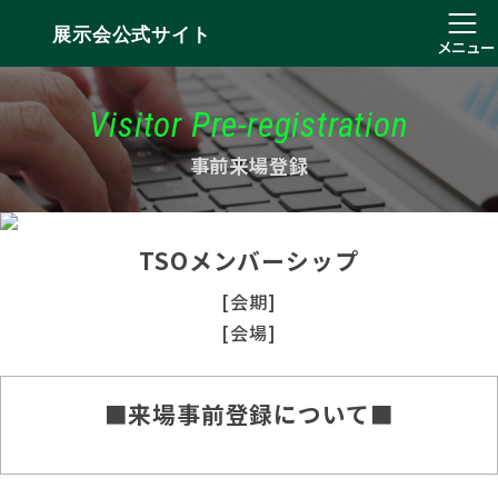
展示会公式サイト
メニュー
Visitor Pre-registration
事前来場登録
TSOメンバーシップ
[会期]
[会場]
■来場事前登録について■