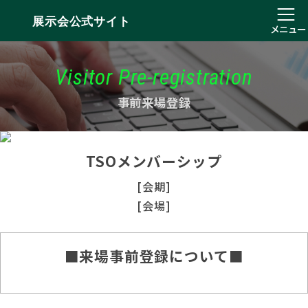
展示会公式サイト
メニュー
Visitor Pre-registration
事前来場登録
TSOメンバーシップ
[会期]
[会場]
■来場事前登録について■