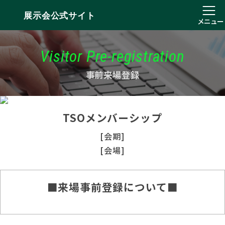
展示会公式サイト
メニュー
Visitor Pre-registration
事前来場登録
TSOメンバーシップ
[会期]
[会場]
■来場事前登録について■