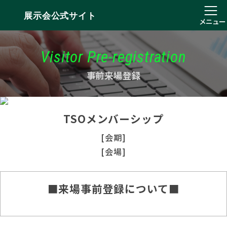
展示会公式サイト
メニュー
Visitor Pre-registration
事前来場登録
TSOメンバーシップ
[会期]
[会場]
■来場事前登録について■