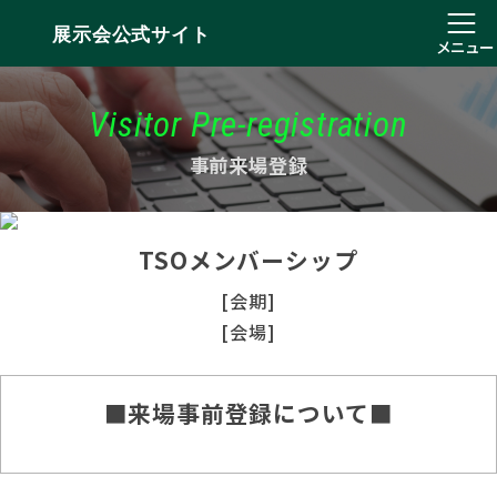
展示会公式サイト
メニュー
Visitor Pre-registration
事前来場登録
TSOメンバーシップ
[会期]
[会場]
■来場事前登録について■