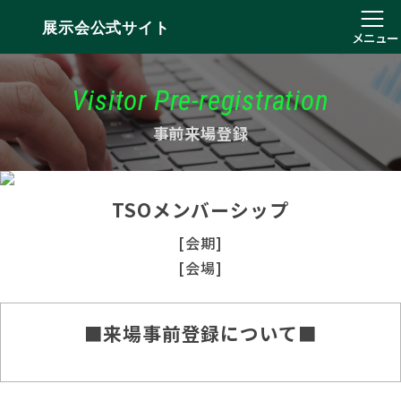
展示会公式サイト
メニュー
Visitor Pre-registration
事前来場登録
TSOメンバーシップ
[会期]
[会場]
■来場事前登録について■