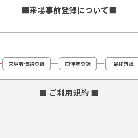
■来場事前登録について■
来場者情報登録
同伴者登録
最終確認
■ ご利用規約 ■