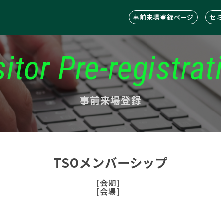
事前来場登録ページ
セ
sitor Pre-registrat
事前来場登録
TSOメンバーシップ
[会期]
[会場]