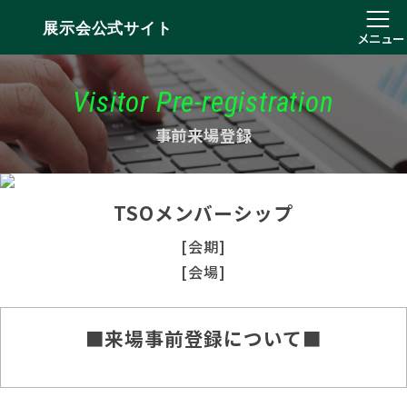
展示会公式サイト
メニュー
Visitor Pre-registration
事前来場登録
TSOメンバーシップ
[会期]
[会場]
■来場事前登録について■